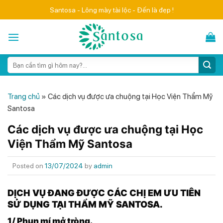
Skip
Santosa - Lông mày tài lộc - Đến là đẹp !
to
content
Search
for:
Trang chủ
»
Các dịch vụ được ưa chuộng tại Học Viện Thẩm Mỹ
Santosa
Các dịch vụ được ưa chuộng tại Học
Viện Thẩm Mỹ Santosa
Posted on
13/07/2024
by
admin
DỊCH VỤ ĐANG ĐƯỢC CÁC CHỊ EM ƯU TIÊN
SỬ DỤNG TẠI THẨM MỸ SANTOSA.
1/ Phun mí mở tròng.