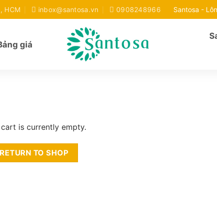
c, HCM
inbox@santosa.vn
0908248966
Santosa - Lôn
S
Bảng giá
cart is currently empty.
RETURN TO SHOP