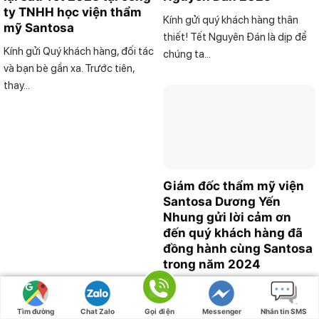
ty TNHH học viện thẩm
Kính gửi quý khách hàng thân
mỹ Santosa
thiết! Tết Nguyên Đán là dịp để
Kính gửi Quý khách hàng, đối tác
chúng ta...
và bạn bè gần xa. Trước tiên,
thay...
Giám đốc thẩm mỹ viện
Santosa Dương Yến
Nhung gửi lời cảm ơn
đến quý khách hàng đã
đồng hành cùng Santosa
trong năm 2024
Thẩm mỹ viện Santosa trân
trọng gửi lời cảm ơn chân thành
Tìm đường
Chat Zalo
Gọi điện
Messenger
Nhắn tin SMS