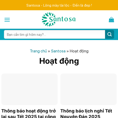
Skip
Santosa - Lông mày tài lộc - Đến là đẹp !
to
content
Search
for:
Trang chủ
»
Santosa
»
Hoạt động
Hoạt động
Thông báo hoạt động trở
Thông báo lịch nghỉ Tết
lại sau Tết 2025 tại công
Nguyên Đán 2025