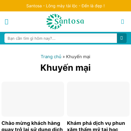
Skip
Santosa - Lông mày tài lộc - Đến là đẹp !
to
content
Search
for:
Trang chủ
»
Khuyến mại
Khuyến mại
Chào mừng khách hàng
Khám phá dịch vụ phun
quay trở lại sử dụng dịch
xăm thẩm mỹ tại học