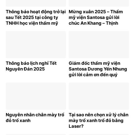
Thông báo hoạt động trở lại
Mừng xuân 2025 – Thẩm
sau Tết 2025 tại công ty
mỹ viện Santosa gửi lời
TNHH học viện thẩm mỹ
chúc An Khang – Thịnh
Santosa
Vượng tới quý khách hàng!
Thông báo lịch nghỉ Tết
Giám đốc thẩm mỹ viện
Nguyên Đán 2025
Santosa Dương Yến Nhung
gửi lời cảm ơn đến quý
khách hàng đã đồng hành
cùng Santosa trong năm
2024
Nguyên nhân chân mày trổ
Tại sao nên chọn xử lý chân
đỏ trổ xanh
mày trổ xanh trổ đỏ bằng
Laser?