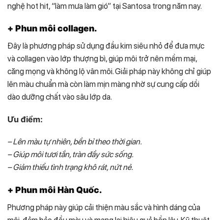
nghệ hot hit, “làm mưa làm gió” tại Santosa trong năm nay.
+ Phun môi collagen.
Đây là phương pháp sử dụng đầu kim siêu nhỏ để đưa mực
và collagen vào lớp thượng bì, giúp môi trở nên mềm mại,
căng mọng và không lộ vân môi. Giải pháp này không chỉ giúp
lên màu chuẩn mà còn làm mịn màng nhờ sự cung cấp dồi
dào dưỡng chất vào sâu lớp da.
Ưu điểm:
– Lên màu tự nhiên, bền bỉ theo thời gian.
– Giúp môi tươi tắn, tràn đầy sức sống.
– Giảm thiểu tình trạng khô rát, nứt nẻ.
+ Phun môi Hàn Quốc.
Phương pháp này giúp cải thiện màu sắc và hình dáng của
môi, đảm bảo đều màu và mang lại hiệu quả bền lâu. Kỹ thuật