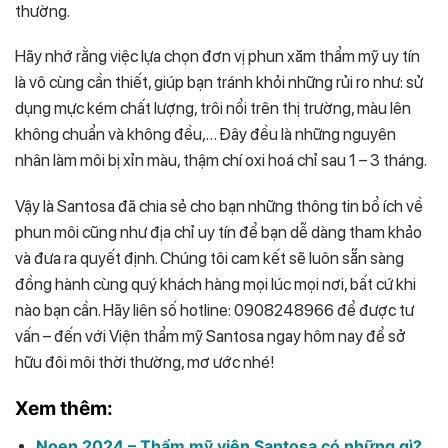
thường.
Hãy nhớ rằng việc lựa chọn đơn vị phun xăm thẩm mỹ uy tín
là vô cùng cần thiết, giúp bạn tránh khỏi những rủi ro như: sử
dụng mực kém chất lượng, trôi nổi trên thị trường, màu lên
không chuẩn và không đều,… Đây đều là những nguyên
nhân làm môi bị xỉn màu, thậm chí oxi hoá chỉ sau 1 – 3 tháng.
Vậy là Santosa đã chia sẻ cho bạn những thông tin bổ ích về
phun môi cũng như địa chỉ uy tín để bạn dễ dàng tham khảo
và đưa ra quyết định. Chúng tôi cam kết sẽ luôn sẵn sàng
đồng hành cùng quý khách hàng mọi lúc mọi nơi, bất cứ khi
nào bạn cần. Hãy liên số hotline: 0908248966 để được tư
vấn – đến với Viện thẩm mỹ Santosa ngay hôm nay để sở
hữu đôi môi thời thường, mơ ước nhé!
Xem thêm:
Noen 2024 – Thẩm mỹ viện Santosa có những gì?