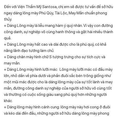
Đến với Viện Thẩm Mỹ Santosa, chị em sẽ được tư vấn để sở hữu
ngay dáng lông mày Phú Qúy, Tài Lộc, May Mắn chuẩn phong
thủy.
+ Dáng Lông mày lá liễu mang hàm ý quý nhân. Vì vậy con đường
công danh, sự nghiệp vô cùng hanh thông và gặt hái nhiều thành
quả.
+ Dáng Lông mày hất cao và dài được cho là phú quý, có khả
năng lãnh đạo tướng làm chủ.
+ Dáng chân mày hình chữ S tượng trưng cho sự tích cực và
may mắn.
+ Dáng Lông mày hình lưỡi mác: Lông mày lưỡi mác có đầu mày
lớn, nhỏ dần về phía dưới và phần đuôi sắc bén trông giống như
một mũi mác được cho là dáng lông mày của sự tốt lành và may
mắn, đường công danh sự nghiệp của người sở hữu vô cùng tốt
và thường có cuộc sống giàu sang phú quý hơn những người
khác.
+ Dáng lông mày hình cánh cung: lông mày này hơi cong ở đuôi
và kéo dài đến đầu, những người sở hữu dáng lông mày phong