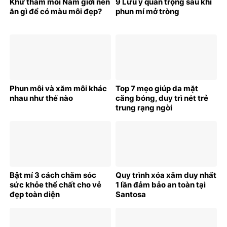
Khử thâm môi Nam giới nên
9 Lưu ý quan trọng sau khi
ăn gì để có màu môi đẹp?
phun mí mở tròng
Phun môi và xăm môi khác
Top 7 mẹo giúp da mặt
nhau như thế nào
căng bóng, duy trì nét trẻ
trung rạng ngời
Bật mí 3 cách chăm sóc
Quy trình xóa xăm duy nhất
sức khỏe thể chất cho vẻ
1 lần đảm bảo an toàn tại
đẹp toàn diện
Santosa