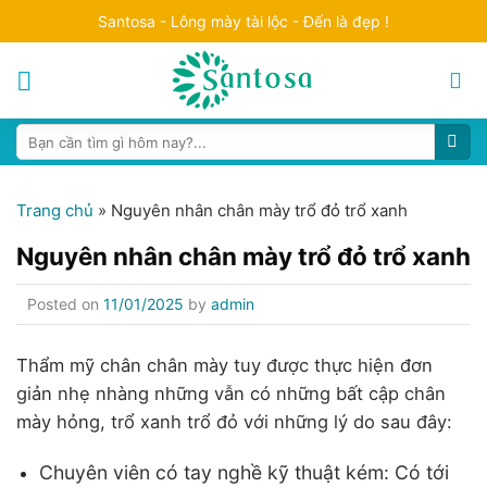
Skip
Santosa - Lông mày tài lộc - Đến là đẹp !
to
content
Search
for:
Trang chủ
»
Nguyên nhân chân mày trổ đỏ trổ xanh
Nguyên nhân chân mày trổ đỏ trổ xanh
Posted on
11/01/2025
by
admin
Thẩm mỹ chân chân mày tuy được thực hiện đơn
giản nhẹ nhàng những vẫn có những bất cập chân
mày hỏng, trổ xanh trổ đỏ với những lý do sau đây:
Chuyên viên có tay nghề kỹ thuật kém: Có tới