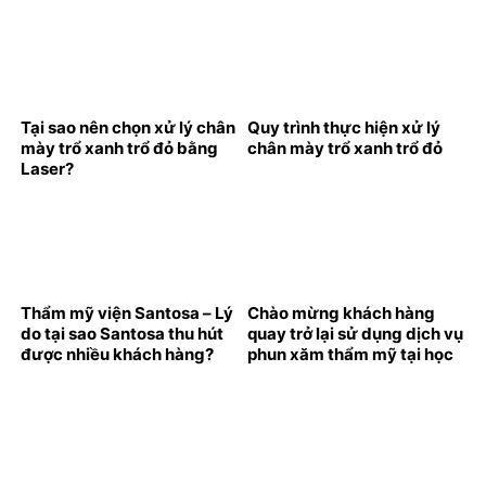
khách hàng đã đồng hành
cùng Santosa trong năm
2024
Tại sao nên chọn xử lý chân
Quy trình thực hiện xử lý
mày trổ xanh trổ đỏ bằng
chân mày trổ xanh trổ đỏ
Laser?
Thẩm mỹ viện Santosa – Lý
Chào mừng khách hàng
do tại sao Santosa thu hút
quay trở lại sử dụng dịch vụ
được nhiều khách hàng?
phun xăm thẩm mỹ tại học
viện thẩm mỹ Santosa
trong dịp đầu năm mới
2025