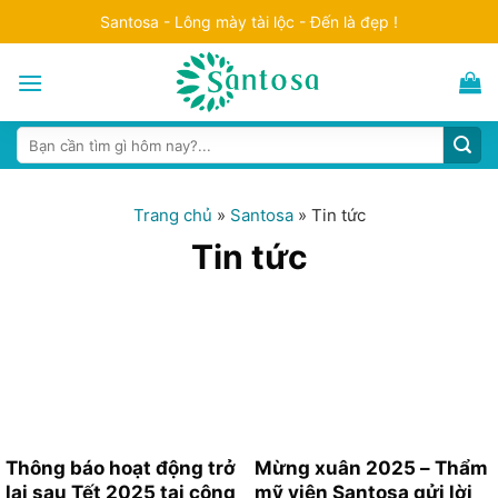
Skip
Santosa - Lông mày tài lộc - Đến là đẹp !
to
content
Search
for:
Trang chủ
»
Santosa
»
Tin tức
Tin tức
Thông báo hoạt động trở
Mừng xuân 2025 – Thẩm
lại sau Tết 2025 tại công
mỹ viện Santosa gửi lời