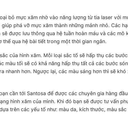
oại bỏ mực xăm nhờ vào năng lượng từ tia laser với m
ẽ giúp phá vỡ mực xăm thành những mảnh nhỏ. Các hạ
và sẽ được lưu thông qua hệ tuần hoàn máu và các mô 
 thể qua hệ bài tiết trong một thời gian ngắn.
ắc của hình xăm. Mỗi loại sắc tố sẽ hấp thụ các bướ
ác màu tối sẽ có khả năng hấp thụ tất cả các bước só
 ra nhanh hơn. Ngược lại, các màu sáng hơn thì sẽ khó 
, bạn cần tới Santosa để được các chuyên gia hàng đầu
trạng hình xăm của mình. Khi đó bạn sẽ được tư vấn p
 dựa trên các yếu tố như: màu da, kích thước, màu sắc