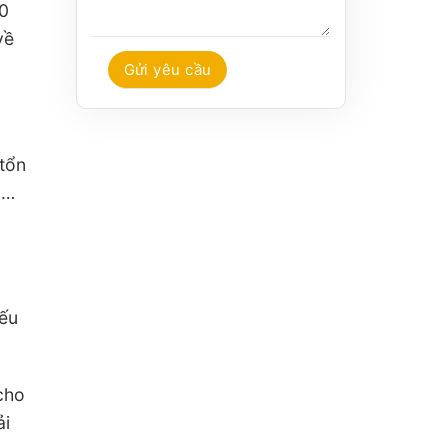
30
về
 tổn
,…
Nếu
cho
ải