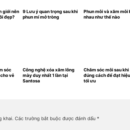
 giới nên
9 Lưu ý quan trọng sau khi
Phun môi và xăm môi 
ôi đẹp?
phun mí mở tròng
nhau như thế nào
ăm sóc
Công nghệ xóa xăm lông
Chăm sóc môi sau khi
 cho vẻ
mày duy nhất 1 lần tại
đúng cách để đạt hiệ
Santosa
tối ưu
 khai.
Các trường bắt buộc được đánh dấu
*