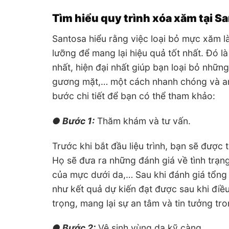
Tìm hiểu quy trình xóa xăm tại S
Santosa hiểu rằng việc loại bỏ mực xăm là
lưỡng để mang lại hiệu quả tốt nhất. Đó l
nhất, hiện đại nhất giúp bạn loại bỏ những
gương mặt,… một cách nhanh chóng và an 
bước chi tiết để bạn có thể tham khảo:
● Bước 1:
Thăm khám và tư vấn.
Trước khi bắt đầu liệu trình, bạn sẽ được
Họ sẽ đưa ra những đánh giá về tình trạ
của mực dưới da,… Sau khi đánh giá tổng 
như kết quả dự kiến đạt được sau khi đi
trọng, mang lại sự an tâm và tin tưởng tro
● Bước 2:
Vệ sinh vùng da kỹ càng.