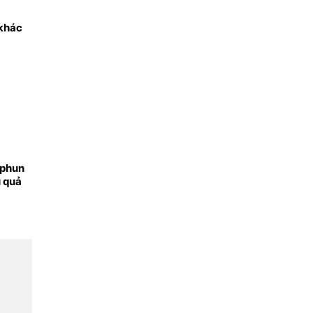
khác
 phun
u quả