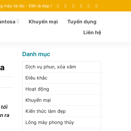
g mày tài lộc - Đến là đẹp !
antosa
Khuyến mại
Tuyển dụng
Liên hệ
Danh mục
sa
Dịch vụ phun, xóa xăm
Điêu khắc
Hoạt động
Khuyến mại
tối
Kiến thức làm đẹp
n ra
Lông mày phong thủy