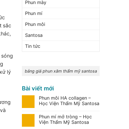
Phun mày
Phun mí
ức
Phun môi
t sắc
khác,
Santosa
Tin tức
c sóng
ng
bảng giá phun xăm thẩm mỹ santosa
xử lý
Bài viết mới
Phun môi HA collagen –
hương
Học Viện Thẩm Mỹ Santosa
 và
Phun mí mở tròng – Học
Viện Thẩm Mỹ Santosa