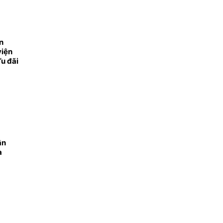
n
viện
u đãi
ng
ân
a