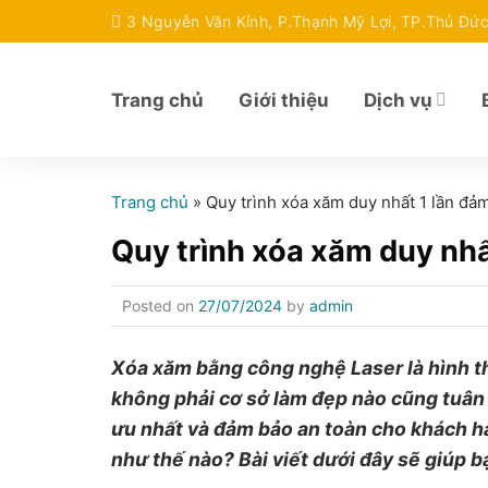
Skip
3 Nguyễn Văn Kỉnh, P.Thạnh Mỹ Lợi, TP.Thủ Đứ
to
content
Trang chủ
Giới thiệu
Dịch vụ
Trang chủ
»
Quy trình xóa xăm duy nhất 1 lần đảm
Quy trình xóa xăm duy nhấ
Posted on
27/07/2024
by
admin
Xóa xăm bằng công nghệ Laser là hình t
không phải cơ sở làm đẹp nào cũng tuân 
ưu nhất và đảm bảo an toàn cho khách hà
như thế nào? Bài viết dưới đây sẽ giúp b