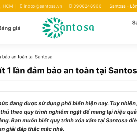
c, HCM
inbox@santosa.vn
0908248966
Santosa - Lôn
S
Bảng giá
 bảo an toàn tại Santosa
t 1 lần đảm bảo an toàn tại Santo
hức đang được sử dụng phổ biến hiện nay. Tuy nhiên,
thủ theo quy trình nghiêm ngặt để mang lại hiệu quả 
ng. Bạn muốn biết quy trình xóa xăm tại Santosa diễ
ạn giải đáp thắc mắc nhé.