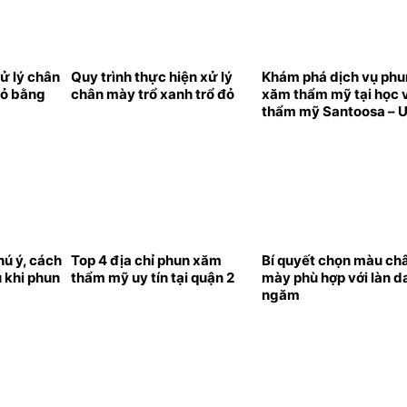
ử lý chân
Quy trình thực hiện xử lý
Khám phá dịch vụ phu
đỏ bằng
chân mày trổ xanh trổ đỏ
xăm thẩm mỹ tại học 
thẩm mỹ Santoosa – Ư
bất ngờ cho khách hà
mới
ú ý, cách
Top 4 địa chỉ phun xăm
Bí quyết chọn màu ch
 khi phun
thẩm mỹ uy tín tại quận 2
mày phù hợp với làn d
ngăm