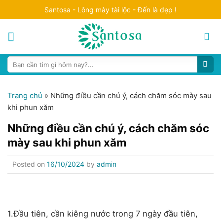
Skip
Santosa - Lông mày tài lộc - Đến là đẹp !
to
content
Search
for:
Trang chủ
»
Những điều cần chú ý, cách chăm sóc mày sau
khi phun xăm
Những điều cần chú ý, cách chăm sóc
mày sau khi phun xăm
Posted on
16/10/2024
by
admin
1.Đầu tiên, cần kiêng nước trong 7 ngày đầu tiên,