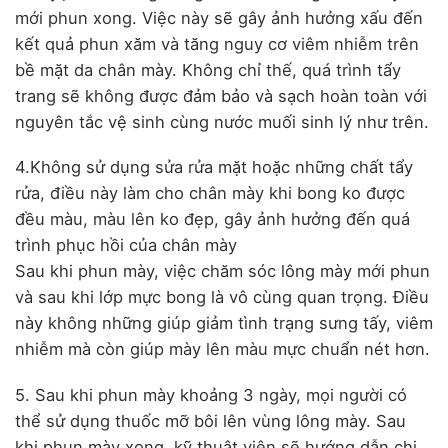
mới phun xong. Việc này sẽ gây ảnh hưởng xấu đến
kết quả phun xăm và tăng nguy cơ viêm nhiễm trên
bề mặt da chân mày. Không chỉ thế, quá trình tẩy
trang sẽ không được đảm bảo và sạch hoàn toàn với
nguyên tắc vệ sinh cùng nước muối sinh lý như trên.
4.Không sử dụng sửa rửa mặt hoặc những chất tẩy
rửa, điều này làm cho chân mày khi bong ko được
đều màu, màu lên ko đẹp, gây ảnh hưởng đến quá
trình phục hồi của chân mày
Sau khi phun mày, việc chăm sóc lông mày mới phun
và sau khi lớp mực bong là vô cùng quan trọng. Điều
này không những giúp giảm tình trạng sưng tấy, viêm
nhiễm mà còn giúp mày lên màu mực chuẩn nét hơn.
5. Sau khi phun mày khoảng 3 ngày, mọi người có
thể sử dụng thuốc mỡ bôi lên vùng lông mày. Sau
khi phun mày xong, kỹ thuật viên sẽ hướng dẫn chi