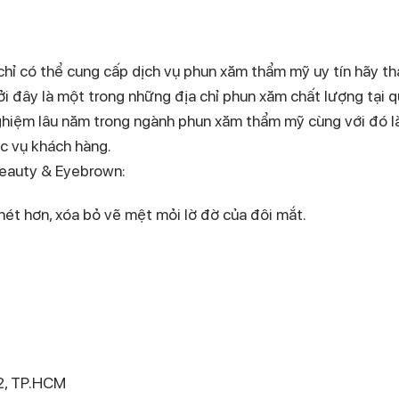
chỉ có thể cung cấp dịch vụ phun xăm thẩm mỹ uy tín hãy t
 đây là một trong những địa chỉ phun xăm chất lượng tại q
iệm lâu năm trong ngành phun xăm thẩm mỹ cùng với đó là
c vụ khách hàng.
Beauty & Eyebrown:
nét hơn, xóa bỏ vẽ mệt mỏi lờ đờ của đôi mắt.
 2, TP.HCM