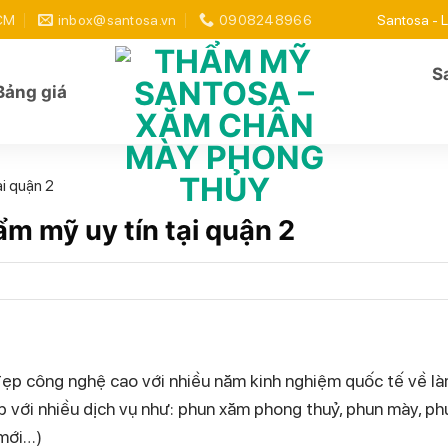
HCM
inbox@santosa.vn
0908248966
Santosa - L
S
Bảng giá
ại quận 2
ẩm mỹ uy tín tại quận 2
ẹp công nghệ cao với nhiều năm kinh nghiệm quốc tế về l
p với nhiều dịch vụ như: phun xăm phong thuỷ, phun mày, ph
 mới…)