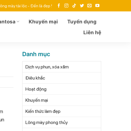
ông mày tài lộc - Đến là đẹp !
antosa
Khuyến mại
Tuyển dụng
Liên hệ
Danh mục
Dịch vụ phun, xóa xăm
Điêu khắc
Hoạt động
Khuyến mại
àm
Kiến thức làm đẹp
un
Lông mày phong thủy