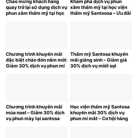
Chào mừng khách hàng
Khám phá dịch vụ phun
quay trở lại sử dụng dịch vụ
xăm thẩm mỹ tại học viện
phun xăm thẩm mỹ tại học
thẩm mỹ Santoosa – Ưu đãi
viện thẩm mỹ Santosa
bất ngờ cho khách hàng
trong dịp đầu năm mới
mới
2025
Chương trình khuyến mãi
Thẩm mỹ Santosa khuyến
đặc biệt chào đón năm mới:
mãi giáng sinh – Giảm giá
Giảm 30% dịch vụ phun mí
30% dịch vụ miết sợi
tại Santosa
hairstroke
Chương trình khuyến mãi
Học viện thẩm mỹ Santosa
mùa noel – Giảm 30% dịch
khuyến mãi 30% dịch vụ
vụ phun mày tại santosa
phun mí mắt – Cơ hội hàng
cho phái đẹp!