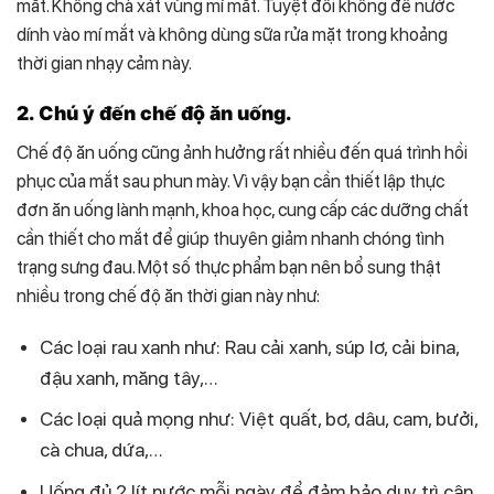
mắt. Không chà xát vùng mí mắt. Tuyệt đối không để nước
dính vào mí mắt và không dùng sữa rửa mặt trong khoảng
thời gian nhạy cảm này.
2. Chú ý đến chế độ ăn uống.
Chế độ ăn uống cũng ảnh hưởng rất nhiều đến quá trình hồi
phục của mắt sau phun mày. Vì vậy bạn cần thiết lập thực
đơn ăn uống lành mạnh, khoa học, cung cấp các dưỡng chất
cần thiết cho mắt để giúp thuyên giảm nhanh chóng tình
trạng sưng đau. Một số thực phẩm bạn nên bổ sung thật
nhiều trong chế độ ăn thời gian này như:
Các loại rau xanh như: Rau cải xanh, súp lơ, cải bina,
đậu xanh, măng tây,…
Các loại quả mọng như: Việt quất, bơ, dâu, cam, bưởi,
cà chua, dứa,…
Uống đủ 2 lít nước mỗi ngày để đảm bảo duy trì cân