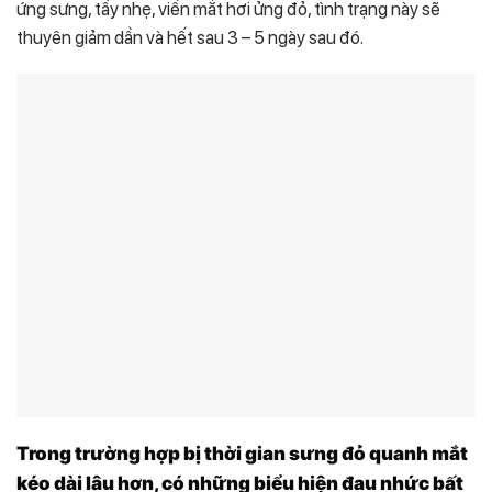
ứng sưng, tấy nhẹ, viền mắt hơi ửng đỏ, tình trạng này sẽ
thuyên giảm dần và hết sau 3 – 5 ngày sau đó.
Trong trường hợp bị thời gian sưng đỏ quanh mắt
kéo dài lâu hơn, có những biểu hiện đau nhức bất