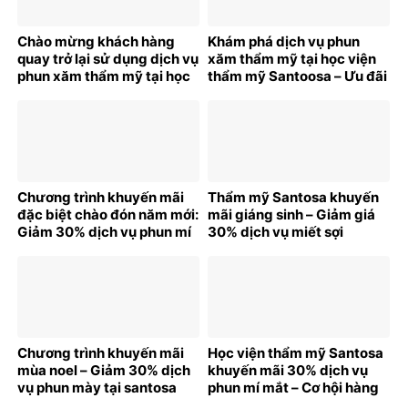
Chào mừng khách hàng
Khám phá dịch vụ phun
quay trở lại sử dụng dịch vụ
xăm thẩm mỹ tại học viện
phun xăm thẩm mỹ tại học
thẩm mỹ Santoosa – Ưu đãi
viện thẩm mỹ Santosa
bất ngờ cho khách hàng
trong dịp đầu năm mới
mới
2025
Chương trình khuyến mãi
Thẩm mỹ Santosa khuyến
đặc biệt chào đón năm mới:
mãi giáng sinh – Giảm giá
Giảm 30% dịch vụ phun mí
30% dịch vụ miết sợi
tại Santosa
hairstroke
Chương trình khuyến mãi
Học viện thẩm mỹ Santosa
mùa noel – Giảm 30% dịch
khuyến mãi 30% dịch vụ
vụ phun mày tại santosa
phun mí mắt – Cơ hội hàng
cho phái đẹp!