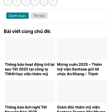
Danh mục:
Tin tức
Bài viết cùng chủ đề:
Thông báo hoạt động trở lại
Mừng xuân 2025 – Thẩm
sau Tết 2025 tại công ty
mỹ viện Santosa gửi lời
TNHH học viện thẩm mỹ
chúc An Khang – Thịnh
Santosa
Vượng tới quý khách hàng!
Thông báo lịch nghỉ Tết
Giám đốc thẩm mỹ viện
Nguyên Đán 2025
Santosa Dương Yến Nhung