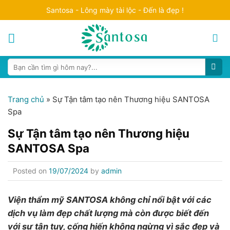
Skip
Santosa - Lông mày tài lộc - Đến là đẹp !
to
content
Search
for:
Trang chủ
»
Sự Tận tâm tạo nên Thương hiệu SANTOSA
Spa
Sự Tận tâm tạo nên Thương hiệu
SANTOSA Spa
Posted on
19/07/2024
by
admin
Viện thẩm mỹ SANTOSA không chỉ nổi bật với các
dịch vụ làm đẹp chất lượng mà còn được biết đến
với sự tận tụy, cống hiến không ngừng vì sắc đẹp và