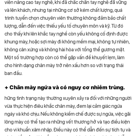
viên nâng cao tay nghề, khi đã chắc chắn tay nghề đẵ vững
và lên khách, nhưng tại những cơ sở kém chất lượng, quá
trình tuyển chọn chuyên viên thường không đảm bảo chất
lượng, dẫn đến việc thiếu yếu tố chuyên môn và kỹ. Từ đó
cho thấy khi lên khắc tay nghề còn yếu không cố định được
khung mày, hoặc sợi mày đi không mềm mại, không tự nhiên,
không cân xứng và không hài hòa với tổng thể gương mặt.
Một số trường hợp còn có thể gặp vấn đề khuyết lẹm, làm
cho hình dạng chân mày trở nên xấu hơn so với trạng thái
ban đầu.
+ Chân mày ngứa và có nguy cơ nhiễm trùng.
hững tình trạng này thường xuyên xảy ra đối với những người
vừa thực hiện điêu khắc chân mày, đem lại cảm giác ngứa
ngáy và khó chịu. Nếu không kiềm chế được sự ngứa, việc gãi
lông mày có thể tạo ra những vết thương hở và tạo điều kiện
cho vi khuẩn xâm nhập. Điều này có thể dẫn đến sự tích tụ và