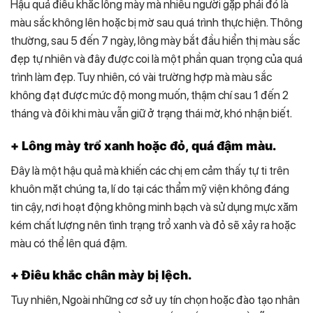
Hậu quả điêu khắc lông mày mà nhiều người gặp phải đó là
màu sắc không lên hoặc bị mờ sau quá trình thực hiện. Thông
thường, sau 5 đến 7 ngày, lông mày bắt đầu hiển thị màu sắc
đẹp tự nhiên và đây được coi là một phần quan trọng của quá
trình làm đẹp. Tuy nhiên, có vài trường hợp mà màu sắc
không đạt được mức độ mong muốn, thậm chí sau 1 đến 2
tháng và đôi khi màu vẫn giữ ở trạng thái mờ, khó nhận biết.
+ Lông mày trổ xanh hoặc đỏ, quá đậm màu.
Đây là một hậu quả mà khiến các chị em cảm thấy tự ti trên
khuôn mặt chúng ta, lí do tại các thẩm mỹ viện không đáng
tin cậy, nơi hoạt động không minh bạch và sử dụng mực xăm
kém chất lượng nên tình trạng trổ xanh và đỏ sẽ xảy ra hoặc
màu có thể lên quá đậm.
+ Điêu khắc chân mày bị lệch.
Tuy nhiên, Ngoài những cơ sở uy tín chọn hoặc đào tạo nhân