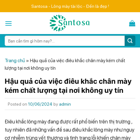
Skip
Santosa - Lông mày tài lộc - Đến là đẹp !
to
content
Search
for:
Trang chủ
»
Hậu quả của việc điêu khắc chân mày kém chất
lượng tại nơi không uy tín
Hậu quả của việc điêu khắc chân mày
kém chất lượng tại nơi không uy tín
Posted on
10/06/2024
by
admin
Điêu khắc lông mày đang được rất phổ biến trên thị trường ,
tuy nhiên đã những vấn đề sau điêu khắc lông mày như nguy
cơ nhiễm trùng vết thương và tình trạng lỗi khiến chân mày