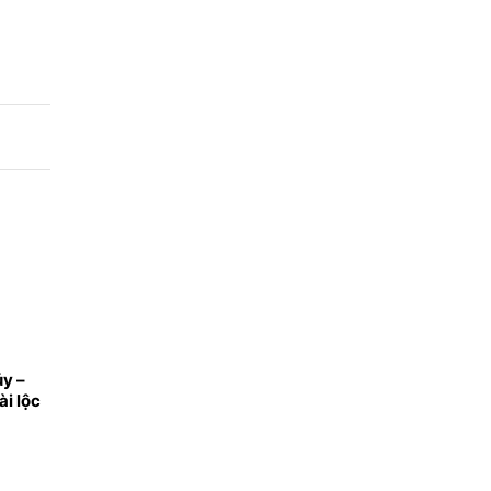
y –
ài lộc