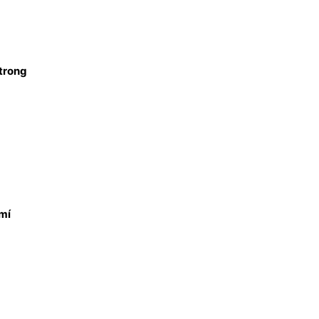
trong
 mí