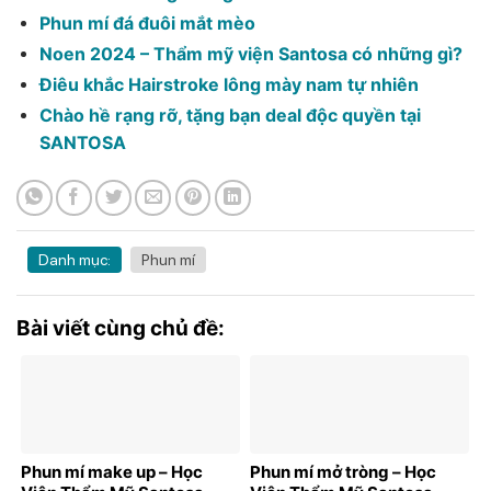
Phun mí đá đuôi mắt mèo
Noen 2024 – Thẩm mỹ viện Santosa có những gì?
Điêu khắc Hairstroke lông mày nam tự nhiên
Chào hề rạng rỡ, tặng bạn deal độc quyền tại
SANTOSA
Danh mục:
Phun mí
Bài viết cùng chủ đề:
Phun mí make up – Học
Phun mí mở tròng – Học