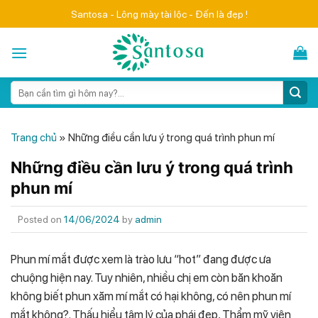
Skip
Santosa - Lông mày tài lộc - Đến là đẹp !
to
content
Search
for:
Trang chủ
»
Những điều cần lưu ý trong quá trình phun mí
Những điều cần lưu ý trong quá trình
phun mí
Posted on
14/06/2024
by
admin
Phun mí mắt được xem là trào lưu “hot” đang được ưa
chuộng hiện nay. Tuy nhiên, nhiều chị em còn băn khoăn
không biết phun xăm mí mắt có hại không, có nên phun mí
mắt không?. Thấu hiểu tâm lý của phái đẹp, Thẩm mỹ viện