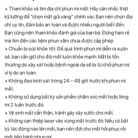
+ Tham khảo và tìm địa chỉ phun mí mắt: Hãy cân nhắc thật
kỹ lưỡng để “chọn mặt gửi vàng” chính xác. Bạn nên chọn địa
chỉ uy tín, đảm bảo an toàn và được nhiều người biết đến.
Bạn cũng nên tham khảo đánh giá của bạn bè. Đừng ham rẻ
mà tìm đến các tiệm phun xăm chưa được cấp phép.
+ Chuẩn bị sức khỏe tốt: Để quá trình phun mí diễn ra suôn
sẻ, bạn cần giữ cho đôi mắt luôn khỏe mạnh. Mắt bị tổn
thương do xây xát hoặc bệnh ngoài da sẽ bị từ chối phun mí
vì lý do an toàn.
+ Không đeo kính sát tròng 24 – 48 giờ trước khi phun mí
mắt.
+ Không sử dụng bất kỳ sản phẩm chăm sóc mắt hoặc lông
mi 2 tuần trước đó.
+ Vệ sinh mắt cẩn thận, tránh gây xây xước cho mắt.
+ Không can thiệp laser vào vùng mắt trước đó. Nếu có bất
kỳ tác động nào lên mắt, bạn nên đợi cho mắt hồi phục rồi
mới tiến hành phun mí.