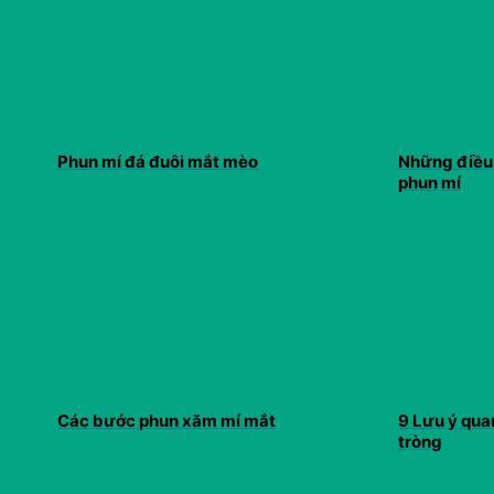
Phun mí đá đuôi mắt mèo
Những điều 
phun mí
Các bước phun xăm mí mắt
9 Lưu ý qua
tròng