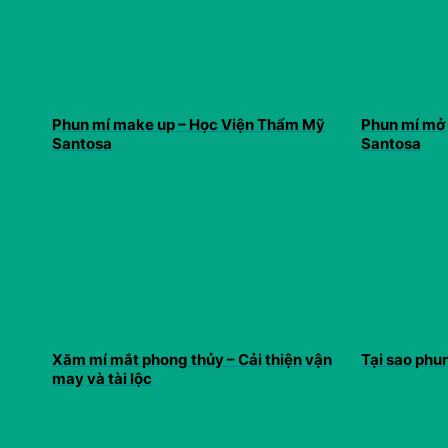
Phun mí make up – Học Viện Thẩm Mỹ
Phun mí mở
Santosa
Santosa
Xăm mí mắt phong thủy – Cải thiện vận
Tại sao phun
may và tài lộc