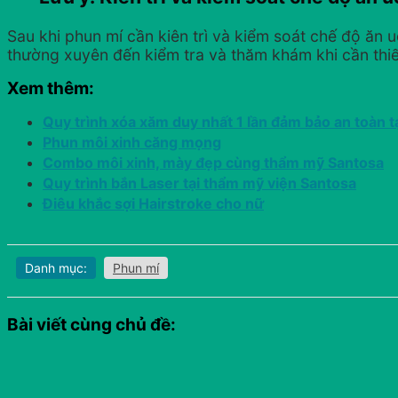
Sau khi phun mí cần kiên trì và kiểm soát chế độ ăn 
thường xuyên đến kiểm tra và thăm khám khi cần thi
Xem thêm:
Quy trình xóa xăm duy nhất 1 lần đảm bảo an toàn t
Phun môi xinh căng mọng
Combo môi xinh, mày đẹp cùng thẩm mỹ Santosa
Quy trình bắn Laser tại thẩm mỹ viện Santosa
Điêu khắc sợi Hairstroke cho nữ
Danh mục:
Phun mí
Bài viết cùng chủ đề: