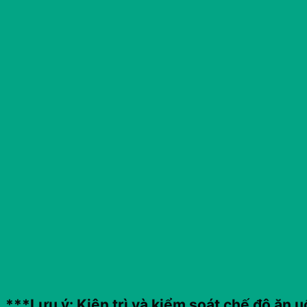
***Lưu ý: Kiên trì và kiểm soát chế độ ăn u