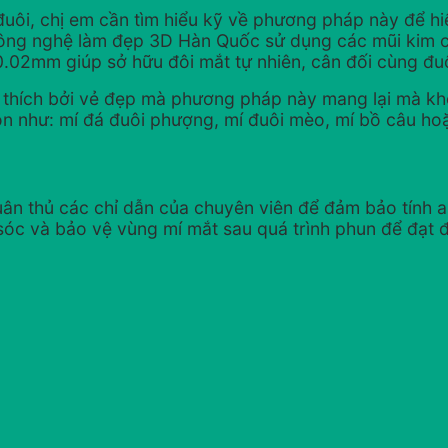
đuôi, chị em cần tìm hiểu kỹ về phương pháp này để hi
à công nghệ làm đẹp 3D Hàn Quốc sử dụng các mũi kim 
0.02mm giúp sở hữu đôi mắt tự nhiên, cân đối cùng đuô
thích bởi vẻ đẹp mà phương pháp này mang lại mà khôn
họn như: mí đá đuôi phượng, mí đuôi mèo, mí bồ câu h
tuân thủ các chỉ dẫn của chuyên viên để đảm bảo tính
óc và bảo vệ vùng mí mắt sau quá trình phun để đạt đ