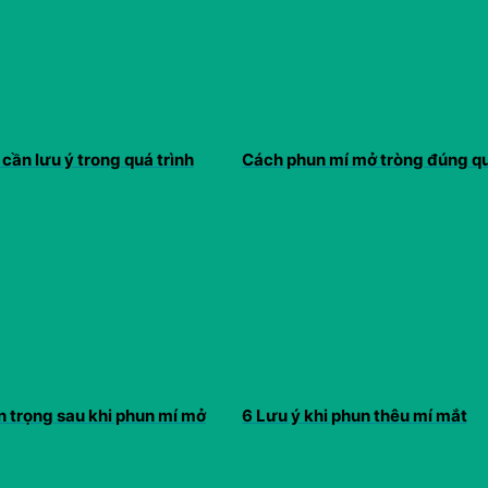
cần lưu ý trong quá trình
Cách phun mí mở tròng đúng qu
n trọng sau khi phun mí mở
6 Lưu ý khi phun thêu mí mắt