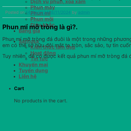
Dịch vụ phun, xóa xăm
Phun mày
Posted on
14/06/2024
08/11/2024
by
admin
Phun mí
Phun môi
Điêu khắc
Phun mí mỡ tròng là gì?.
Bảng giá
Phun mí mỡ tròng đá đuôi là một trong những phươn
Santosa
em có thể sở hữu đôi mắt to tròn, sắc sảo, tự tin cu
Kiến thức làm đẹp
Hoạt động
Tuy nhiên, để có được kết quả phun mí mỡ tròng đá đu
Tin tức
Khuyến mại
Tuyển dụng
Liên hệ
Cart
No products in the cart.