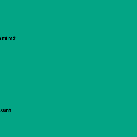
n mí mở
 xanh