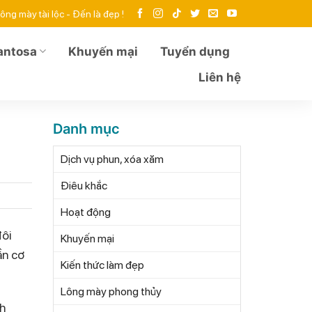
ông mày tài lộc - Đến là đẹp !
antosa
Khuyến mại
Tuyển dụng
Liên hệ
Danh mục
Dịch vụ phun, xóa xăm
Điêu khắc
Hoạt động
đôi
Khuyến mại
ần cơ
Kiến thức làm đẹp
Lông mày phong thủy
h