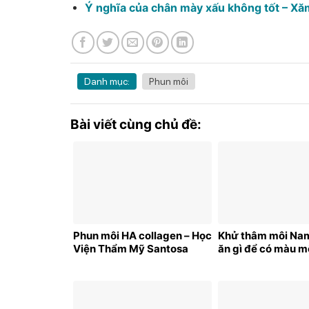
Ý nghĩa của chân mày xấu không tốt – X
Danh mục:
Phun môi
Bài viết cùng chủ đề:
Phun môi HA collagen – Học
Khử thâm môi Nam
Viện Thẩm Mỹ Santosa
ăn gì để có màu m