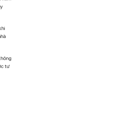
uy
khi
nhà
 không
c tư