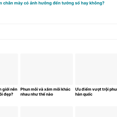
ăm chân mày có ảnh hưởng đến tướng số hay không?
 giới nên
Phun môi và xăm môi khác
Ưu điểm vượt trội phu
ôi đẹp?
nhau như thế nào
hàn quốc