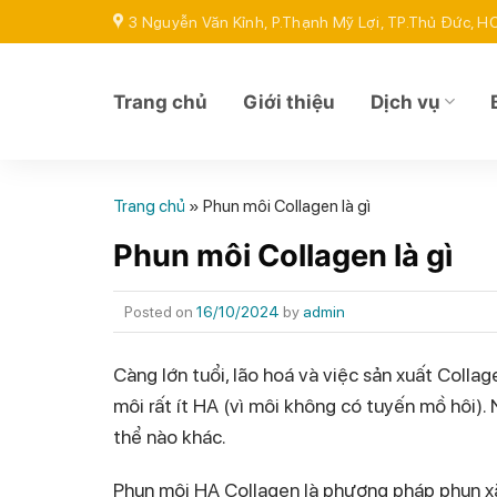
Skip
3 Nguyễn Văn Kỉnh, P.Thạnh Mỹ Lợi, TP.Thủ Đức, 
to
content
Trang chủ
Giới thiệu
Dịch vụ
Trang chủ
»
Phun môi Collagen là gì
Phun môi Collagen là gì
Posted on
16/10/2024
by
admin
Càng lớn tuổi, lão hoá và việc sản xuất Collag
môi rất ít HA (vì môi không có tuyến mồ hôi)
thể nào khác.
Phun môi HA Collagen là phương pháp phun 