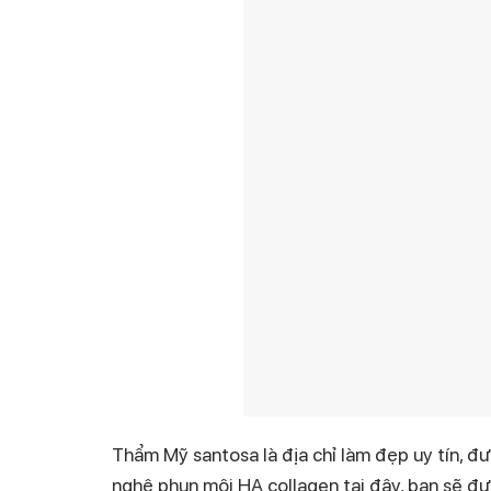
Thẩm Mỹ santosa là địa chỉ làm đẹp uy tín, đ
nghệ phun môi HA collagen tại đây, bạn sẽ đư