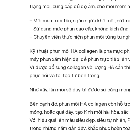
trạng môi, cung cấp đủ độ ẩm, cho môi mềm m
– Môi màu tươi tắn, ngăn ngừa khô môi, nứt nẻ
– Sử dụng mực phun cao cấp, không kích ứng d
– Chuyên viên thực hiện phun môi từng tu ng
Kỹ thuật phun môi HA collagen là pha mực ph
máy phun xăm hiện đại để phun trực tiếp lên 
Vì được bổ sung collagen và lượng HA cần th
phục hồi và tái tạo từ bên trong.
Nhờ vậy, làn môi sẽ duy trì được sự căng mọng,
Bên cạnh đó, phun môi HA collagen còn hỗ tr
mỏng, hoặc quá dày, tạo hình môi hài hòa, sắc
Với hiệu quả lên màu siêu đẹp, siêu tự nhiên,
trong những năm gần đây, khắc phục hoàn toà