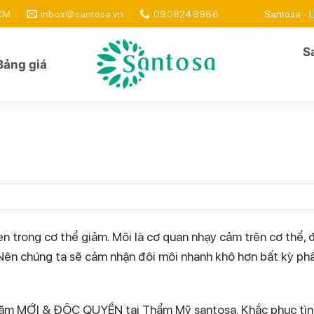
HCM
inbox@santosa.vn
0908248966
Santosa - L
S
Bảng giá
en trong cơ thể giảm. Môi là cơ quan nhạy cảm trên cơ thể, 
. Nên chúng ta sẽ cảm nhận đôi môi nhanh khô hơn bất kỳ ph
xăm MỚI & ĐỘC QUYỀN tại Thẩm Mỹ santosa. Khắc phục tìn