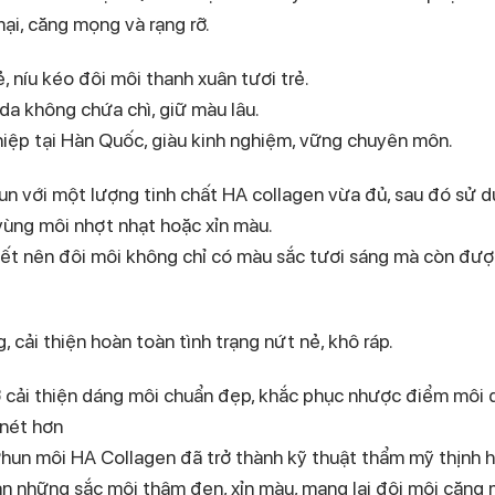
ại, căng mọng và rạng rỡ.
, níu kéo đôi môi thanh xuân tươi trẻ.
a không chứa chì, giữ màu lâu.
hiệp tại Hàn Quốc, giàu kinh nghiệm, vững chuyên môn.
un với một lượng tinh chất HA collagen vừa đủ, sau đó sử 
vùng môi nhợt nhạt hoặc xỉn màu.
iết nên đôi môi không chỉ có màu sắc tươi sáng mà còn đư
 cải thiện hoàn toàn tình trạng nứt nẻ, khô ráp.
ợ cải thiện dáng môi chuẩn đẹp, khắc phục nhược điểm môi 
 nét hơn
 Phun môi HA Collagen đã trở thành kỹ thuật thẩm mỹ thịnh 
n những sắc môi thâm đen, xỉn màu, mang lại đôi môi căng