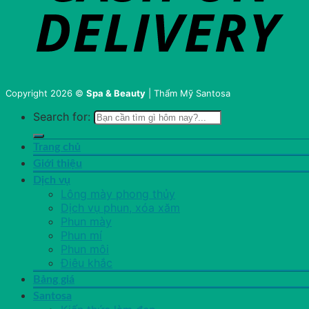
Copyright 2026 ©
Spa & Beauty
| Thẩm Mỹ Santosa
Search for:
Trang chủ
Giới thiệu
Dịch vụ
Lông mày phong thủy
Dịch vụ phun, xóa xăm
Phun mày
Phun mí
Phun môi
Điêu khắc
Bảng giá
Santosa