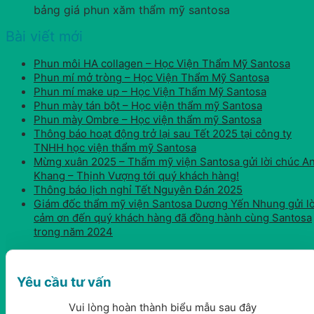
bảng giá phun xăm thẩm mỹ santosa
Bài viết mới
Phun môi HA collagen – Học Viện Thẩm Mỹ Santosa
Phun mí mở tròng – Học Viện Thẩm Mỹ Santosa
Phun mí make up – Học Viện Thẩm Mỹ Santosa
Phun mày tán bột – Học viện thẩm mỹ Santosa
Phun mày Ombre – Học viện thẩm mỹ Santosa
Thông báo hoạt động trở lại sau Tết 2025 tại công ty
TNHH học viện thẩm mỹ Santosa
Mừng xuân 2025 – Thẩm mỹ viện Santosa gửi lời chúc A
Khang – Thịnh Vượng tới quý khách hàng!
Thông báo lịch nghỉ Tết Nguyên Đán 2025
Giám đốc thẩm mỹ viện Santosa Dương Yến Nhung gửi lờ
cảm ơn đến quý khách hàng đã đồng hành cùng Santosa
trong năm 2024
Yêu cầu tư vấn
Vui lòng hoàn thành biểu mẫu sau đây