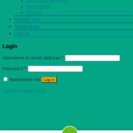
Kiến thức làm đẹp
Hoạt động
Tin tức
Khuyến mại
Tuyển dụng
Liên hệ
Login
Username or email address
*
Password
*
Remember me
Log in
Lost your password?