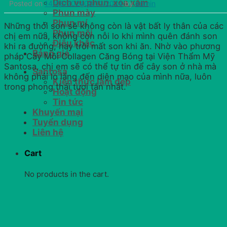
Dịch vụ phun, xóa xăm
Posted on
14/06/2024
08/11/2024
by
admin
Phun mày
Phun mí
Những thỏi son sẽ không còn là vật bất ly thân của các
Phun môi
chị em nữa, không còn nỗi lo khi mình quên đánh son
Điêu khắc
khi ra đường, hay trôi mất son khi ăn. Nhờ vào phương
Bảng giá
pháp Cấy Môi Collagen Căng Bóng tại Viện Thẩm Mỹ
Santosa, chị em sẽ có thể tự tin để cây son ở nhà mà
Santosa
không phải lo lắng đến diện mạo của mình nữa, luôn
Kiến thức làm đẹp
trong phong thái tươi tắn nhất.
Hoạt động
Tin tức
Khuyến mại
Tuyển dụng
Liên hệ
Cart
No products in the cart.