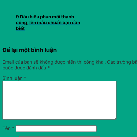
9 Dấu hiệu phun môi thành
công, lên màu chuẩn bạn cần
biết
Để lại một bình luận
Email của bạn sẽ không được hiển thị công khai.
Các trường bắ
buộc được đánh dấu
*
Bình luận
*
Tên
*