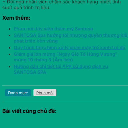
+ Đội ngũ nhân viên chăm sóc khách hàng nhiệt tình
suốt quá trình trị liệu.
Xem thêm:
Phun môi tây viện thẩm mỹ Santosa
SANTOSA Spa hướng tới nhượng quyền thương hiệ
phát triển bền vững
Quy trình thực hiện xử lý chân mày trổ xanh trổ đỏ
Giảm giá lớn mừng “Ngày Giỗ Tổ Hùng Vương”
mùng 10 tháng 3 (Âm lịch)
Hướng dẫn chi tiết tải APP sử dụng dịch vụ
SANTOSA SPA
Danh mục:
Phun môi
Bài viết cùng chủ đề: