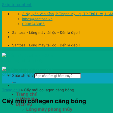
Skip to content
3 Nguyễn Văn Kỉnh, P.Thạnh Mỹ Lợi, TP.Thủ Đức, HCM
inbox@santosa.vn
0908248966
Santosa - Lông mày tài lộc - Đến là đẹp !
Santosa - Lông mày tài lộc - Đến là đẹp !
Search for:
Trang chủ
»
Cấy môi collagen căng bóng
Trang chủ
Giới thiệu
Cấy môi collagen căng bóng
Dịch vụ
Lông mày phong thủy