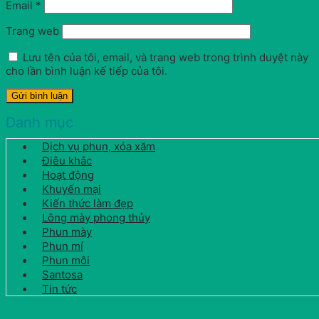
Email
*
Trang web
Lưu tên của tôi, email, và trang web trong trình duyệt này
cho lần bình luận kế tiếp của tôi.
Danh mục
Dịch vụ phun, xóa xăm
Điêu khắc
Hoạt động
Khuyến mại
Kiến thức làm đẹp
Lông mày phong thủy
Phun mày
Phun mí
Phun môi
Santosa
Tin tức