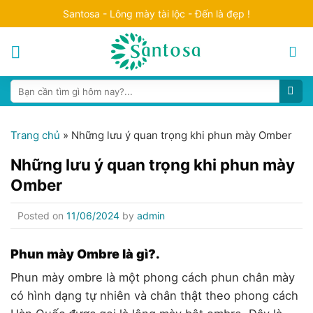
Skip
Santosa - Lông mày tài lộc - Đến là đẹp !
to
content
Search
for:
Trang chủ
»
Những lưu ý quan trọng khi phun mày Omber
Những lưu ý quan trọng khi phun mày
Omber
Posted on
11/06/2024
by
admin
Phun mày Ombre là gì?.
Phun mày ombre là một phong cách phun chân mày
có hình dạng tự nhiên và chân thật theo phong cách