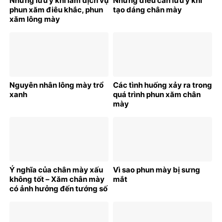
Những lưu ý khi làm dịch vụ
Những điều cần lưu ý khi
phun xăm điêu khắc, phun
tạo dáng chân mày
xăm lông mày
Nguyên nhân lông mày trổ
Các tình huống xảy ra trong
xanh
quá trình phun xăm chân
mày
Ý nghĩa của chân mày xấu
Vì sao phun mày bị sưng
không tốt – Xăm chân mày
mắt
có ảnh hưởng đến tướng số
hay không?