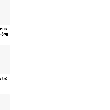
phun
huộng
 trổ