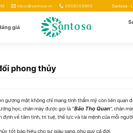
HCM
inbox@santosa.vn
0908248966
Santosa - L
S
Bảng giá
đổi phong thủy
t trên gương mặt không chỉ mang tính thẩm mỹ còn liên quan 
g học, chân mày được gọi là “
Bảo Thọ Quan
”, chân mà
định về tâm tính, trí tuệ, thể lực và tài mệnh của mỗi người
y tốt báo hiệu cho sự giàu sang, phú quý cả đời.