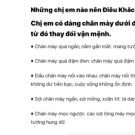
Những chị em nào nên Điêu Khắc
Chị em có dáng chân mày dưới đ
từ đó thay đổi vận mệnh.
♦ Chân mày quá ngắn, nằm gần mắt: mang tư
♦ Chân mày quá đậm đen: chân mày quá đậm đậ
♦ Đầu chân mày nối vào nhau: chân mày nối t
không dư tiền bạc, cuộc sống không ổn định.
♦ Sợi chân mày ngắn, sợi mỏng, xoăn tít: là d
♦ Chân mày mọc ngược: các sợi lông mày mọc 
tướng hung dữ.