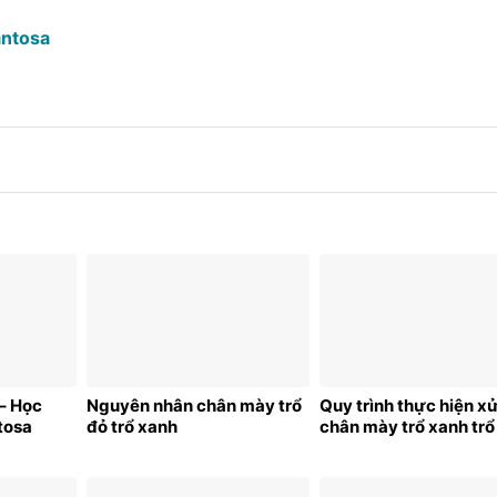
antosa
– Học
Nguyên nhân chân mày trổ
Quy trình thực hiện xử
tosa
đỏ trổ xanh
chân mày trổ xanh trổ