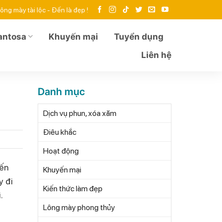
ông mày tài lộc - Đến là đẹp !
antosa
Khuyến mại
Tuyển dụng
Liên hệ
Danh mục
Dịch vụ phun, xóa xăm
Điêu khắc
Hoạt động
đến
Khuyến mại
y đi
Kiến thức làm đẹp
.
Lông mày phong thủy