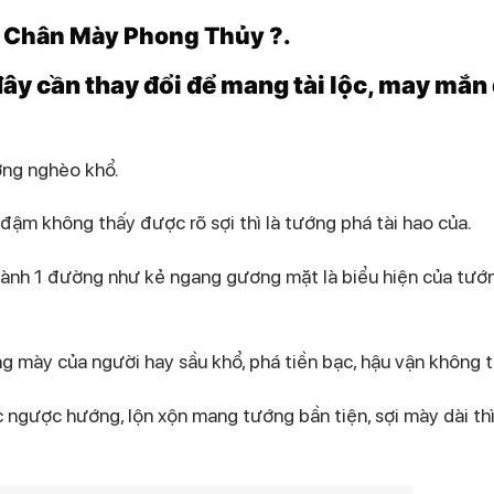
 Chân Mày Phong Thủy ?.
ây cần thay đổi để mang tài lộc, may mắn
ớng nghèo khổ.
m không thấy được rõ sợi thì là tướng phá tài hao của.
hành 1 đường như kẻ ngang gương mặt là biểu hiện của tướ
áng mày của người hay sầu khổ, phá tiền bạc, hậu vận không t
ngược hướng, lộn xộn mang tướng bần tiện, sợi mày dài th