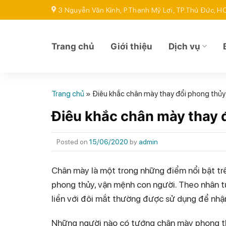
Skip
3 Nguyễn Văn Kỉnh, P.Thạnh Mỹ Lợi, TP.Thủ Đức, 
to
content
Trang chủ
Giới thiệu
Dịch vụ
Trang chủ
»
Điêu khắc chân mày thay đổi phong thủy
Điêu khắc chân mày thay 
Posted on
15/06/2020
by
admin
Chân mày là một trong những điểm nổi bậ
phong thủy, vận mệnh con người. Theo nhân tướn
liền với đôi mắt thường được sử dụng để nhận 
Những người nào có tướng chân mày phong thủ