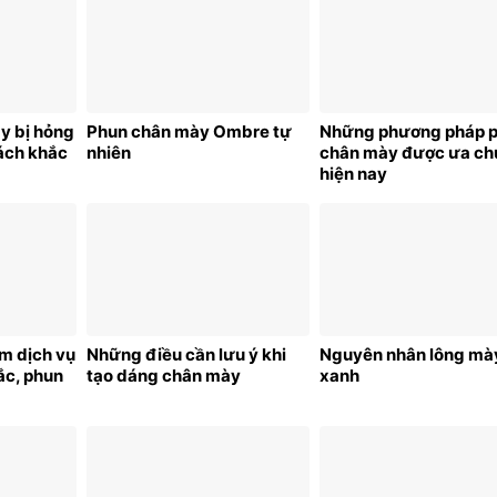
y bị hỏng
Phun chân mày Ombre tự
Những phương pháp 
ách khắc
nhiên
chân mày được ưa c
hiện nay
àm dịch vụ
Những điều cần lưu ý khi
Nguyên nhân lông mày
ắc, phun
tạo dáng chân mày
xanh