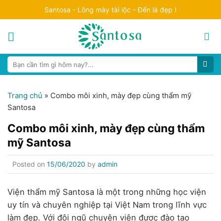
Skip
Santosa - Lông mày tài lộc - Đến là đẹp !
to
content
Search
for:
Trang chủ
»
Combo môi xinh, mày đẹp cùng thẩm mỹ
Santosa
Combo môi xinh, mày đẹp cùng thẩm
mỹ Santosa
Posted on
15/06/2020
by
admin
Viện thẩm mỹ Santosa là một trong những học viện
uy tín và chuyên nghiệp tại Việt Nam trong lĩnh vực
làm đẹp. Với đội ngũ chuyên viên được đào tạo