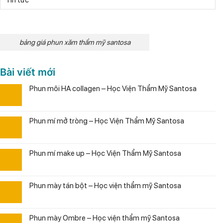
bảng giá phun xăm thẩm mỹ santosa
Bài viết mới
Phun môi HA collagen – Học Viện Thẩm Mỹ Santosa
Phun mí mở tròng – Học Viện Thẩm Mỹ Santosa
Phun mí make up – Học Viện Thẩm Mỹ Santosa
Phun mày tán bột – Học viện thẩm mỹ Santosa
Phun mày Ombre – Học viện thẩm mỹ Santosa