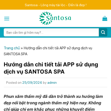
Skip
Santosa - Lông mày tài lộc - Đến là đẹp !
to
content
Search
for:
Trang chủ
»
Hướng dẫn chi tiết tải APP sử dụng dịch vụ
SANTOSA SPA
Hướng dẫn chi tiết tải APP sử dụng
dịch vụ SANTOSA SPA
Posted on
25/09/2024
by
admin
Phun xăm thẩm mỹ đã dần trở thành xu hướng làm
đẹp nổi bật trong ngành thẩm mỹ hiện nay. Không
chỉ giúp chị em khắc phục những khuyết điểm