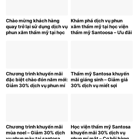
Chào mừng khách hàng
Khám phá dịch vụ phun
quay trở lại sử dụng dịch vụ
xăm thẩm mỹ tại học viện
phun xăm thẩm mỹ tại học
thẩm mỹ Santoosa – Ưu đãi
viện thẩm mỹ Santosa
bất ngờ cho khách hàng
trong dịp đầu năm mới
mới
2025
Chương trình khuyến mãi
Thẩm mỹ Santosa khuyến
đặc biệt chào đón năm mới:
mãi giáng sinh – Giảm giá
Giảm 30% dịch vụ phun mí
30% dịch vụ miết sợi
tại Santosa
hairstroke
Chương trình khuyến mãi
Học viện thẩm mỹ Santosa
mùa noel – Giảm 30% dịch
khuyến mãi 30% dịch vụ
vụ phun mày tại santosa
phun mí mắt – Cơ hội hàng