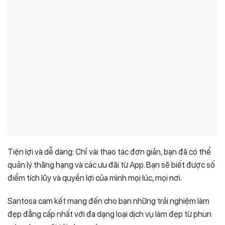
Tiện lợi và dễ dàng: Chỉ vài thao tác đơn giản, bạn đã có thể
quản lý thăng hạng và các ưu đãi từ App. Bạn sẽ biết được số
điểm tích lũy và quyền lợi của mình mọi lúc, mọi nơi.
Santosa cam kết mang đến cho bạn những trải nghiệm làm
đẹp đẳng cấp nhất với đa dạng loại dịch vụ làm đẹp từ phun