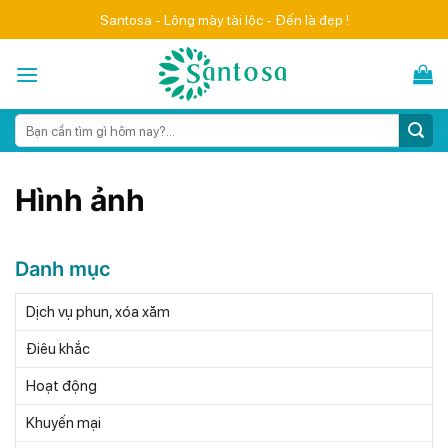
Skip
Santosa - Lông mày tài lộc - Đến là đẹp !
to
content
Search
for:
Hình ảnh
Danh mục
Dịch vụ phun, xóa xăm
Điêu khắc
Hoạt động
Khuyến mại