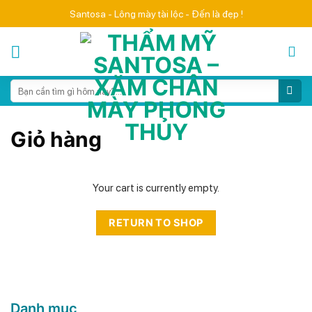
Skip
Santosa - Lông mày tài lộc - Đến là đẹp !
to
content
Search
for:
Giỏ hàng
Your cart is currently empty.
RETURN TO SHOP
Danh mục