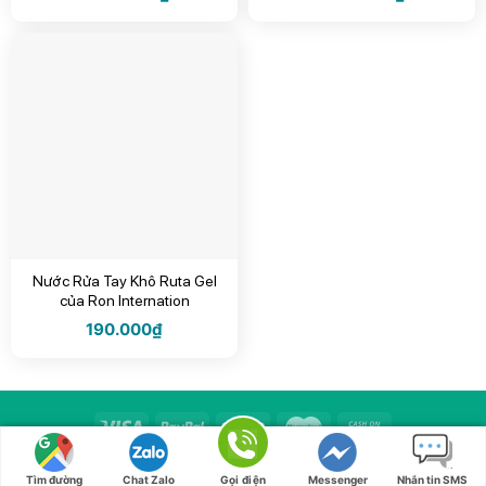
Nước Rửa Tay Khô Ruta Gel
của Ron Internation
190.000
₫
Spa & Beauty
Copyright 2026 ©
| Thẩm Mỹ Santosa
Tìm đường
Chat Zalo
Gọi điện
Messenger
Nhắn tin SMS