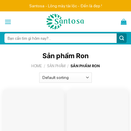
Skip
Santosa - Lông mày tài lộc - Đến là đẹp !
to
content
Search
for:
Sản phẩm Ron
HOME
/
SẢN PHẨM
/
SẢN PHẨM RON